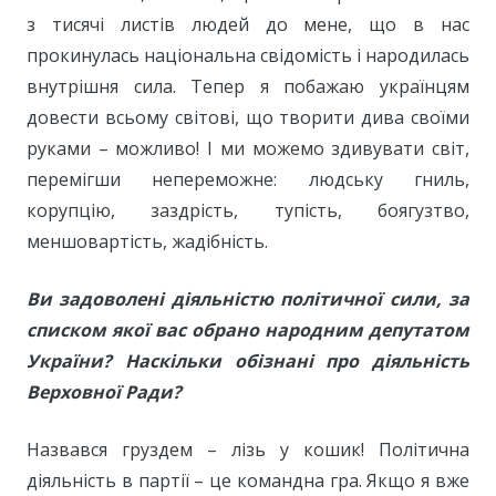
з тисячі листів людей до мене, що в нас
прокинулась національна свідомість і народилась
внутрішня сила. Тепер я побажаю українцям
довести всьому світові, що творити дива своїми
руками – можливо! І ми можемо здивувати світ,
перемігши непереможне: людську гниль,
корупцію, заздрість, тупість, боягузтво,
меншовартість, жадібність.
Ви задоволені діяльністю політичної сили, за
списком якої вас обрано народним депутатом
України?
Наскільки обізнані про діяльність
Верховної Ради?
Назвався груздем – лізь у кошик! Політична
діяльність в партії – це командна гра. Якщо я вже