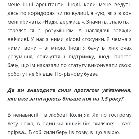
мене інші арештанти. Іноді, коли мене ведуть
десь по коридорах чи по вулиці, я чую, як з вікон
мені кричать: «Надя, держись!». Значить, знають, і
ставляться з розумінням. А наглядачі завжди
ввічливі. У нас з ними ділові стосунки. Я чемна з
ними, вони – зі мною. Іноді я бачу в їхніх очах
розуміння, співчуття і підтримку, іноді просто
бачу, що їм наказали по статуту виконувати свою
роботу і не більше. По-різному буває.
Де ви знаходите сили протягом ув’язнення,
яке вже затягнулось більше ніж на 1,5 року?
В ненависті! І в любові! Коли як. Як по гострому
лезу ножа, в один чи інший бік схиляюся, і вже
прірва… В собі сили беру і в тому, в що я вірю.