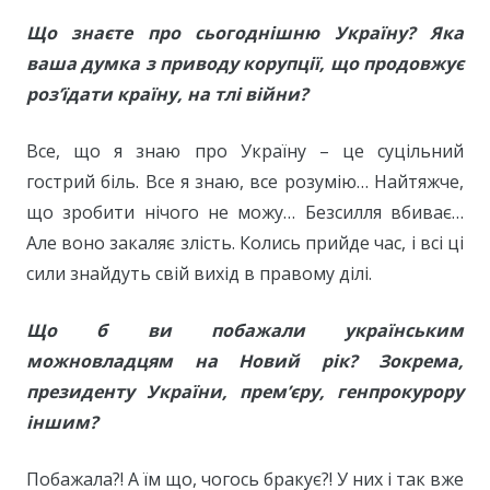
Що знаєте про сьогоднішню Україну? Яка
ваша думка з приводу корупції, що продовжує
роз’їдати країну, на тлі війни?
Все, що я знаю про Україну – це суцільний
гострий біль. Все я знаю, все розумію… Найтяжче,
що зробити нічого не можу… Безсилля вбиває…
Але воно закаляє злість. Колись прийде час, і всі ці
сили знайдуть свій вихід в правому ділі.
Що б ви побажали українським
можновладцям на Новий рік? Зокрема,
президенту України, прем’єру, генпрокурору
іншим?
Побажала?! А їм що, чогось бракує?! У них і так вже