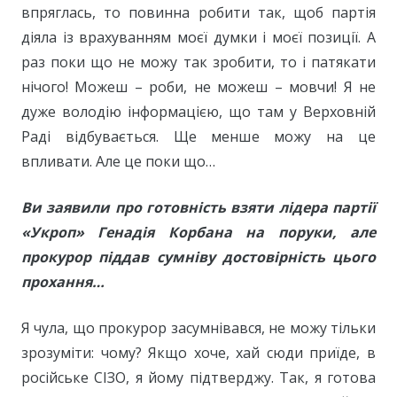
впряглась, то повинна робити так, щоб партія
діяла із врахуванням моєї думки і моєї позиції. А
раз поки що не можу так зробити, то і патякати
нічого! Можеш – роби, не можеш – мовчи! Я не
дуже володію інформацією, що там у Верховній
Раді відбувається. Ще менше можу на це
впливати. Але це поки що…
Ви заявили про готовність взяти лідера партії
«Укроп» Генадія Корбана на поруки, але
прокурор піддав сумніву достовірність цього
прохання…
Я чула, що прокурор засумнівався, не можу тільки
зрозуміти: чому? Якщо хоче, хай сюди приїде, в
російське СІЗО, я йому підтверджу. Так, я готова