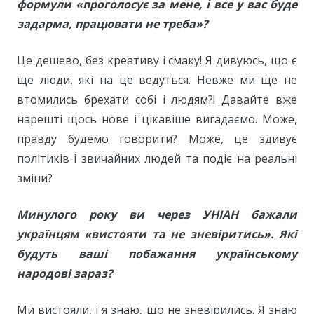
формули «проголосує за мене, і все у вас буде
задарма, працювати не треба»?
Це дешево, без креативу і смаку! Я дивуюсь, що є
ще люди, які на це ведуться. Невже ми ще не
втомились брехати собі і людям?! Давайте вже
нарешті щось нове і цікавіше вигадаємо. Може,
правду будемо говорити? Може, це здивує
політиків і звичайних людей та подіє на реальні
зміни?
Минулого року ви через УНІАН бажали
українцям «вистояти та не зневіритись». Які
будуть ваші побажання українському
народові зараз?
Ми вистояли, і я знаю, що не зневірились. Я знаю