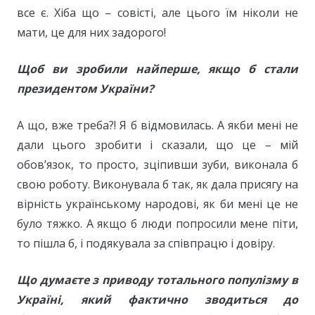
все є. Хіба що – совісті, але цього їм ніколи не
мати, це для них задорого!
Щоб ви зробили найперше, якщо б стали
президентом України?
А що, вже треба?! Я б відмовилась. А якби мені не
дали цього зробити і сказали, що це – мій
обов’язок, то просто, зціпивши зуби, виконала б
свою роботу. Виконувала б так, як дала присягу на
вірність українському народові, як би мені це не
було тяжко. А якщо б люди попросили мене піти,
то пішла б, і подякувала за співпрацю і довіру.
Що думаєте з приводу тотального популізму в
Україні, який фактично зводиться до