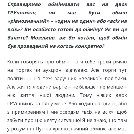
Справедливо обмінювати вас на двох
ГРУшників, чи має бути обмін
«рівнозначний» – «один на один» або «всіх на
всіх»? Ви особисто готові до обміну? Як ви це
бачите? Можливо, ви би хотіли, щоб обмін
був проведений на когось конкретно?
Коли говорять про обмін, то я себе трохи річчю
на торгах чи аукціоні відчуваю. Але торги тут
політичні, і я теж заручник «великої» політики.
Але життя людини варте – не більше і не менше –
ніж життя іншої людини. Тому ніяких двох
ГРУшників на одну мене. Або «один на один», або
з примиренням і милосердям «всіх на всіх», щоб
забути про цю кляту ситуацію! Я не знаю, що там
у розумінні Путіна «рівнозначний обмін», але моє