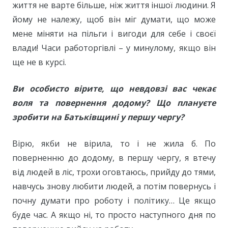
життя не варте більше, ніж життя іншої людини. Я
йому не належу, щоб він міг думати, що може
мене міняти на пільги і вигоди для себе і своєї
влади! Часи работоргівлі – у минулому, якщо він
ще не в курсі.
Ви особисто вірите, що невдовзі вас чекає
воля та повернення додому? Що плануєте
зробити на Батьківщині у першу чергу?
Вірю, якби не вірила, то і не жила б. По
поверненню до додому, в першу чергу, я втечу
від людей в ліс, трохи оговтаюсь, прийду до тями,
навчусь знову любити людей, а потім повернусь і
почну думати про роботу і політику… Це якщо
буде час. А якщо ні, то просто наступного дня по