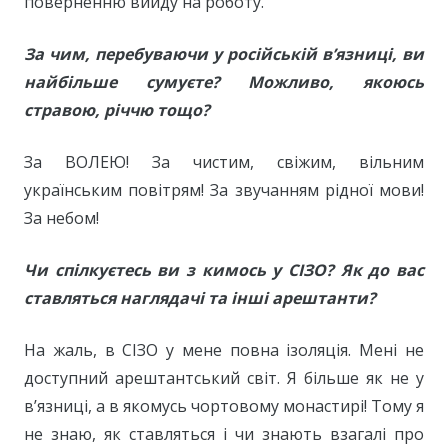
поверненню вийду на роботу.
За чим, перебуваючи у російській в’язниці, ви
найбільше сумуєте? Можливо, якоюсь
стравою, річчю тощо?
За ВОЛЕЮ! За чистим, свіжим, вільним
українським повітрям! За звучанням рідної мови!
За небом!
Чи спілкуєтесь ви з кимось у СІЗО? Як до вас
ставляться наглядачі та інші арештанти?
На жаль, в СІЗО у мене повна ізоляція. Мені не
доступний арештантський світ. Я більше як не у
в’язниці, а в якомусь чортовому монастирі! Тому я
не знаю, як ставляться і чи знають взагалі про