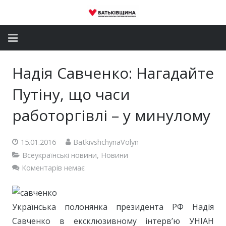
Головна
Надія Савченко: Нагадайте
Новини
Путіну, що часи
Партія
работоргівлі – у минулому
Депутатський корпус
15.01.2016
BatkivshchynaVolyn
Всеукраїнські новини
,
Новини
Громадські приймальні
Коментарів немає
Контакти
Українська полонянка президента РФ Надія
Савченко в ексклюзивному інтерв’ю УНІАН