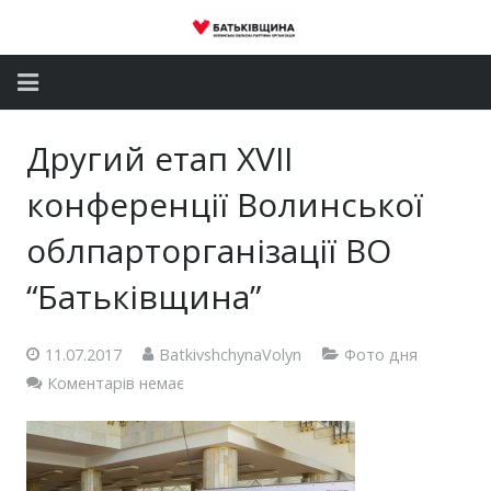
Головна
Другий етап XVII
Новини
конференції Волинської
Партія
облпарторганізації ВО
“Батьківщина”
Депутатський корпус
Громадські приймальні
11.07.2017
BatkivshchynaVolyn
Фото дня
Коментарів немає
Контакти