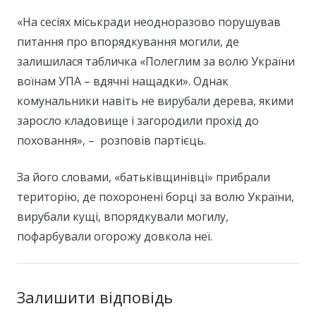
«На сесіях міськради неодноразово порушував
питання про впорядкування могили, де
залишилася табличка «Полеглим за волю України
воїнам УПА – вдячні нащадки». Однак
комунальники навіть не вирубали дерева, якими
заросло кладовище і загородили прохід до
поховання», – розповів партієць.
За його словами, «батьківщинівці» прибрали
територію, де похоронені борці за волю України,
вирубали кущі, впорядкували могилу,
пофарбували огорожу довкола неї.
Залишити відповідь