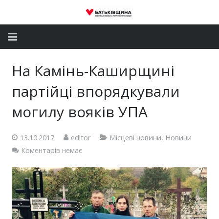
Головна
На Камінь-Каширщині
Новини
партійці впорядкували
Партія
могилу вояків УПА
Депутатський корпус
13.10.2017
editor
Місцеві новини
,
Новини
Коментарів немає
Громадські приймальні
Контакти