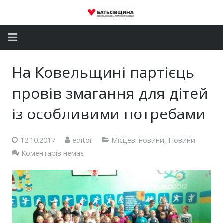
Головна
На Ковельщині партієць
Новини
провів змагання для дітей
Партія
із особливими потребами
Депутатський корпус
12.10.2017
editor
Місцеві новини
,
Новини
Коментарів немає
Громадські приймальні
Контакти