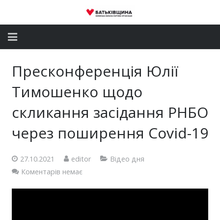
Головна
Пресконференція Юлії
Новини
Тимошенко щодо
Партія
скликання засідання РНБО
через поширення Covid-19
Депутатський корпус
Громадські приймальні
27.10.2021
editor
Відео дня
Коментарів немає
Контакти