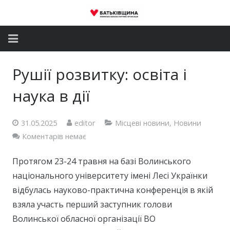
Головна
Рушії розвитку: освіта і
Новини
наука в дії
Партія
31.05.2025
editor
Місцеві новини
,
Новини
Депутатський корпус
Коментарів немає
Громадські приймальні
Протягом 23-24 травня на базі Волинського
національного університету імені Лесі Українки
Контакти
відбулась науково-практична конференція в якій
взяла участь перший заступник голови
Волинської обласної організації ВО