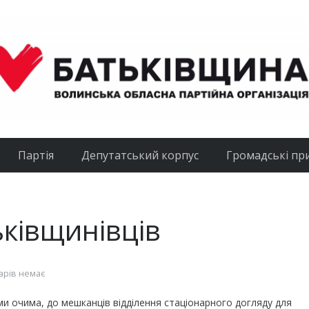
Партія
Депутатський корпус
Громадські пр
ьківщинівців
арів немає
ми очима, до мешканців відділення стаціонарного догляду для