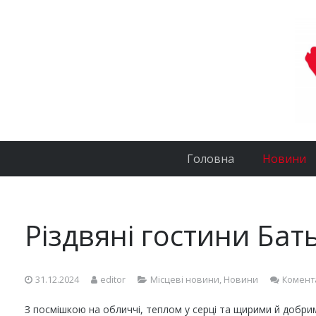
Головна
Новини
Різдвяні гостини Бат
31.12.2024
editor
Місцеві новини
,
Новини
Комент
З посмішкою на обличчі, теплом у серці та щирими й добри