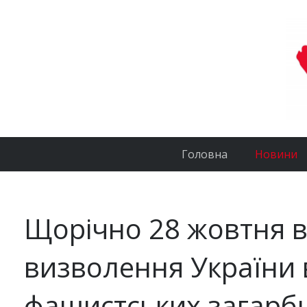
Головна
Новини
Щорічно 28 жовтня в
визволення України 
фашистських загарб