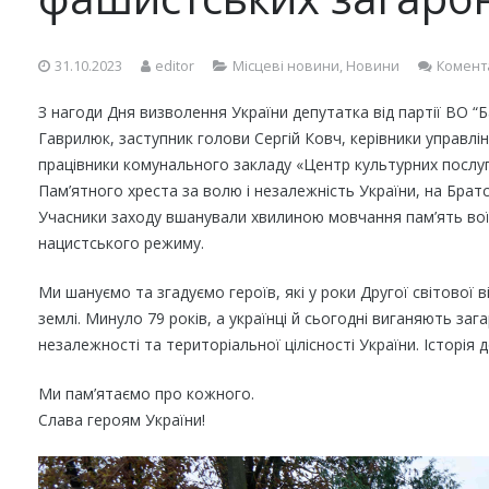
31.10.2023
editor
Місцеві новини
,
Новини
Комент
З нагоди Дня визволення України депутатка від партії ВО “
Гаврилюк, заступник голови Сергій Ковч, керівники управлін
працівники комунального закладу «Центр культурних послуг
Пам’ятного хреста за волю і незалежність України, на Братськ
Учасники заходу вшанували хвилиною мовчання пам’ять воїні
нацистського режиму.
Ми шануємо та згадуємо героїв, які у роки Другої світової 
землі. Минуло 79 років, а українці й сьогодні виганяють заг
незалежності та територіальної цілісності України. Історія
Ми пам’ятаємо про кожного.
Слава героям України!