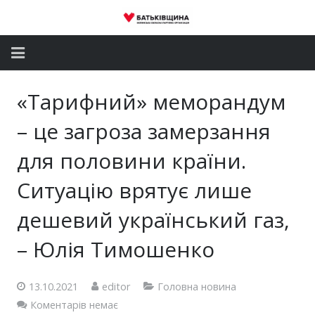
Головна
«Тарифний» меморандум
Новини
– це загроза замерзання
Партія
для половини країни.
Ситуацію врятує лише
Депутатський корпус
дешевий український газ,
Громадські приймальні
– Юлія Тимошенко
Контакти
13.10.2021
editor
Головна новина
Коментарів немає