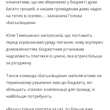
означатиме, що ми збережемо у бюджеті дуже
багато грошей, а нашим громадянам дамо надію
на тепло в оселях», – зазначила Голова
«Батьківщини».
Юлія Тимошенко наголосила, що поставить
перед керівниками уряду питання, чому всупереч
домовленостям, бюджетним установам
надсилають платіжки із ціною, яка втричі більша
за узгоджену.
Також команда «Батьківщини» наполягатиме на
терміновому ухваленні змін до бюджету, які
збільшать «газові» компенсації для громад, їх
найбільше потребують.
«Якщо стільки платити за газ, то більше вже