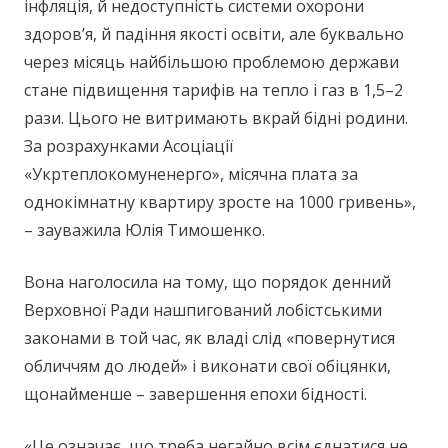
інфляція, й недоступність системи охорони
здоров’я, й падіння якості освіти, але буквально
через місяць найбільшою проблемою держави
стане підвищення тарифів на тепло і газ в 1,5–2
рази. Цього не витримають вкрай бідні родини.
За розрахунками Асоціації
«Укртеплокомуненерго», місячна плата за
однокімнатну квартиру зросте на 1000 гривень»,
– зауважила Юлія Тимошенко.
Вона наголосила на тому, що порядок денний
Верховної Ради нашпигований лобістськими
законами в той час, як владі слід «повернутися
обличчям до людей» і виконати свої обіцянки,
щонайменше – завершення епохи бідності.
«Це означає, що треба негайно всім єднатися не