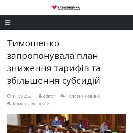
Головна
Тимошенко
Новини
запропонувала план
Партія
зниження тарифів та
збільшення субсидій
Депутатський корпус
Громадські приймальні
11.09.2021
editor
Головна новина
Коментарів немає
Контакти