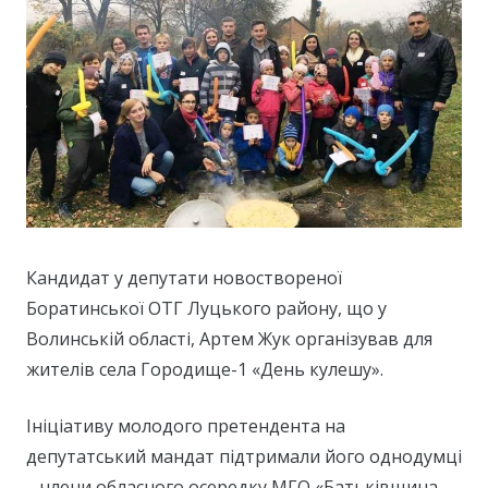
Кандидат у депутати новоствореної
Боратинської ОТГ Луцького району, що у
Волинській області, Артем Жук організував для
жителів села Городище-1 «День кулешу».
Ініціативу молодого претендента на
депутатський мандат підтримали його однодумці
– члени обласного осередку МГО «Батьківщина