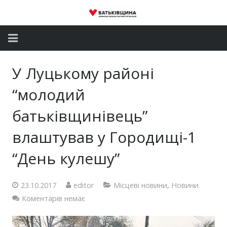
Головна
У Луцькому районі
Новини
“молодий
Партія
батьківщинівець”
влаштував у Городищі-1
Депутатський корпус
“День кулешу”
Громадські приймальні
Контакти
23.10.2017
editor
Місцеві новини
,
Новини
Коментарів немає