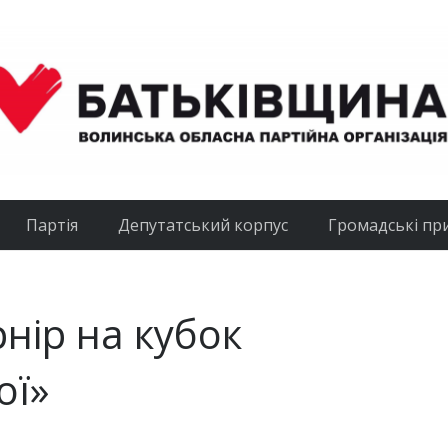
Партія
Депутатський корпус
Громадські пр
нір на кубок
ої»