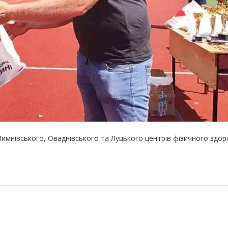
Зимнівського
,
Оваднівського
та Луцького центрів фізичного здор