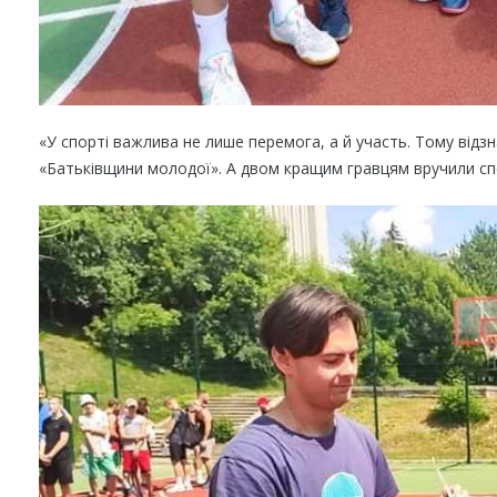
«У спорті важлива не лише перемога, а й участь. Тому відз
н
«Батьківщини молодої». А двом кращим гравцям вручили спе