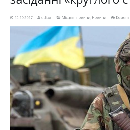
12.10.2017
editor
Місцеві новини
,
Новини
Комент