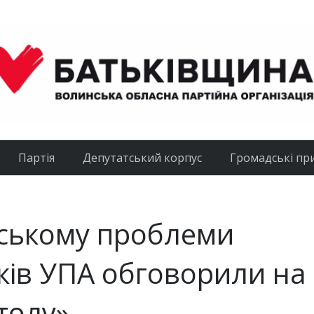
Партія
Депутатський корпус
Громадські пр
ському проблеми
яків УПА обговорили на
столу»