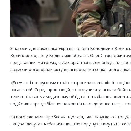
З нагоди Дня захисника України голова Володимир-Волинсь
Волинського, що у Волинській області, Олег Свідерський зу
представниками громадських організацій, які опікуються в
розмови обговорили актуальні проблеми соціального захис
«До участі в «круглому столі» запросили спеціалістів соціа
організацій. Серед пропозицій, які озвучили учасники бойови
територіальному медичному об’єднанні, виділення земельних
водійських прав, збільшення коштів на оздоровлення», – по
За його словами, проблеми, що їх під час «круглого столу
Савура, депутати-«батьківщинівці» порушуватимуть на сесій