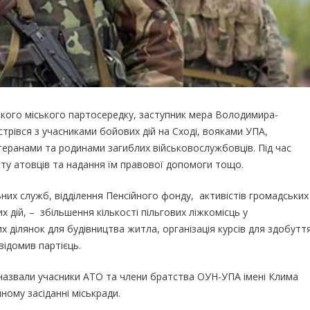
кого міського партосередку, заступник мера Володимира-
стрівся з учасниками бойових дій на Сході, вояками УПА,
етеранами та родинами загиблих військовослужбовців. Під час
ту атовців та надання їм правової допомоги тощо.
льних служб, відділення Пенсійного фонду, активістів громадських
х дій, – збільшення кількості пільгових ліжкомісць у
 ділянок для будівництва житла, організація курсів для здобутт
відомив партієць.
» назвали учасники АТО та члени братства ОУН-УПА імені Клима
ному засіданні міськради.