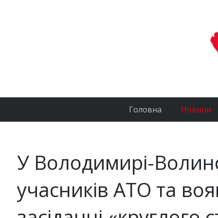
Головна
Новини
У Володимирі-Волин
учасників АТО та во
засіданні «круглого 