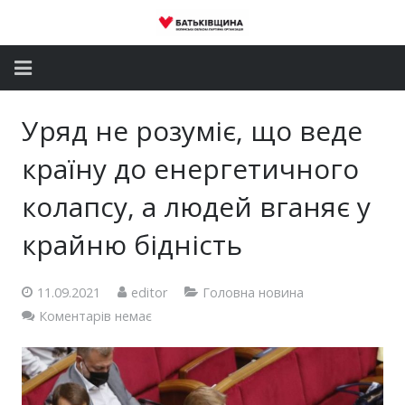
Головна
Уряд не розуміє, що веде
Новини
країну до енергетичного
Партія
колапсу, а людей вганяє у
крайню бідність
Депутатський корпус
Громадські приймальні
11.09.2021
editor
Головна новина
Коментарів немає
Контакти