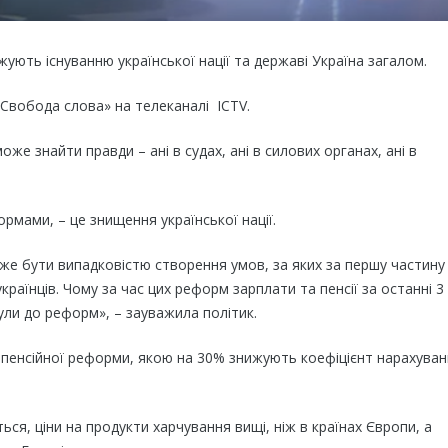
ують існуванню української нації та державі Україна загалом.
«Свобода слова» на телеканалі ICTV.
же знайти правди – ані в судах, ані в силових органах, ані в
рмами, – це знищення української нації.
оже бути випадковістю створення умов, за яких за першу частину
країнців. Чому за час цих реформ зарплати та пенсії за останні 3
були до реформ», – зауважила політик.
пенсійної реформи, якою на 30% знижують коефіцієнт нарахува
ься, ціни на продукти харчування вищі, ніж в країнах Європи, а