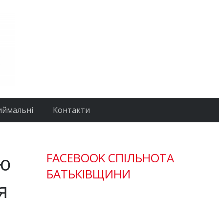
иймальні
Контакти
ію
FACEBOOK СПІЛЬНОТА
БАТЬКІВЩИНИ
я