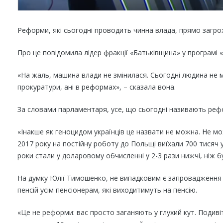
Реформи, які сьогодні проводить чинна влада, прямо загрож
Про це повідомила лідер фракції «Батьківщина» у програмі 
«На жаль, машина влади не змінилася. Сьогодні людина не мо
прокуратури, ані в реформах», – сказала вона.
За словами парламентаря, усе, що сьогодні називають рефо
«Інакше як геноцидом українців це назвати не можна. Не м
2017 року на постійну роботу до Польщі виїхали 700 тисяч у
роки стали у доларовому обчисленні у 2-3 рази нижчі, ніж 
На думку Юлії Тимошенко, не випадковим є запровадження 
пенсій усім пенсіонерам, які виходитимуть на пенсію.
«Це не реформи: вас просто заганяють у глухий кут. Подивіт