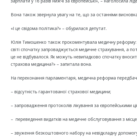
зарплати у 16 разів нижчі за європейські», – наголосила лід
Вона також звернула увагу на те, що за останніми висновк
«І це свідома політика?» – обурилася депутат.
Юлія Тимошенко також прокоментувала медичну реформу: «Я
світі спочатку запроваджується медичне страхування, а поті
це не відбувалося. Як можуть невипадково спочатку вносит
страхова медицина?» – запитала вона.
На переконання парламентаря, медична реформа передбачає
– відсутність гарантованої страхової медицини;
– запровадження протоколів лікування за європейськими ціна
– переведення видатків на медичне обслуговування з місц
– звуження безкоштовного набору на невідкладну допомогу