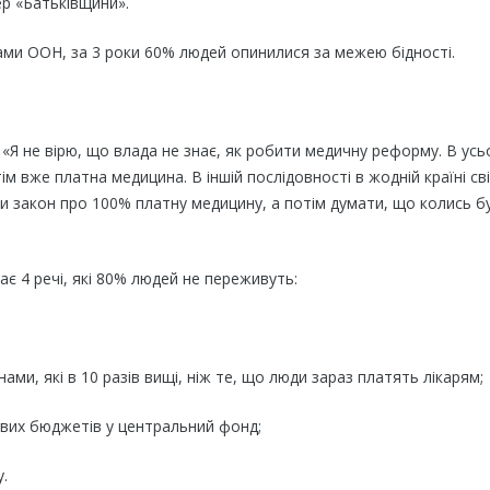
ер «Батьківщини».
ами ООН, за 3 роки 60% людей опинилися за межею бідності.
 не вірю, що влада не знає, як робити медичну реформу. В усь
м вже платна медицина. В іншій послідовності в жодній країні св
и закон про 100% платну медицину, а потім думати, що колись б
 4 речі, які 80% людей не переживуть:
ми, які в 10 разів вищі, ніж те, що люди зараз платять лікарям;
евих бюджетів у центральний фонд;
.