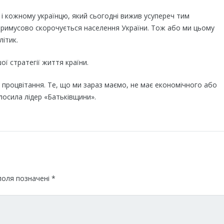
і і кожному українцю, який сьогодні вижив усупереч тим
 примусово скорочується населення України. Тож або ми цьому
ітик.
ї стратегії життя країни.
 процвітання. Те, що ми зараз маємо, не має економічного або
лосила лідер «Батьківщини».
поля позначені
*