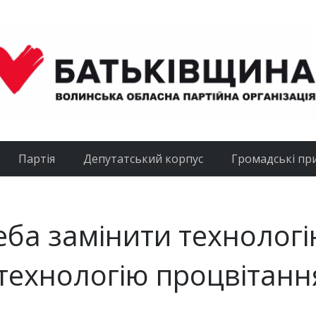
Партія
Депутатський корпус
Громадські пр
ба замінити технолог
технологію процвітанн