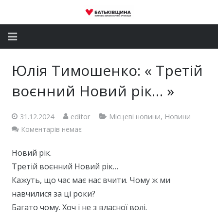
Головна
Юлія Тимошенко: « Третій
Новини
воєнний Новий рік… »
Партія
31.12.2024
editor
Місцеві новини
,
Новини
Депутатський корпус
Коментарів немає
Громадські приймальні
Новий рік.
Третій воєнний Новий рік…
Контакти
Кажуть, що час має нас вчити. Чому ж ми
навчилися за ці роки?
Багато чому. Хоч і не з власної волі.