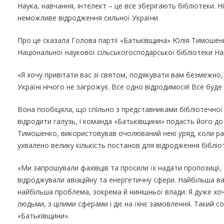
Наука, навчання, інтелект – це все зберігають бібліотеки. Ні
неможливе відродження сильної України.
Про це сказала Голова партії «Батьківщина» Юлія Тимошенко
Національної наукової сільськогосподарської бібліотеки Нац
«Я хочу привітати вас зі святом, подякувати вам безмежно, 
Україні нічого не загрожує. Все одно відродимося! Все буд
Вона пообіцяла, що спільно з представниками бібліотечної
відродити галузь, і команда «Батьківщини» подасть його д
Тимошенко, використовував очолюваний нею уряд, коли разо
ухвалено велику кількість постанов для відродження бібліо
«Ми запрошували фахівців та просили їх надати пропозиції,
відроджували авіаційну та енергетичну сфери. Найбільша вад
найбільша проблема, зокрема й нинішньої влади. Я дуже хо
людьми, з цілими сферами і діє на їхнє замовлення. Такий с
«Батьківщини».