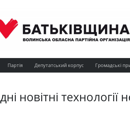
Партія
Депутатський корпус
Громадські пр
і новітні технології н