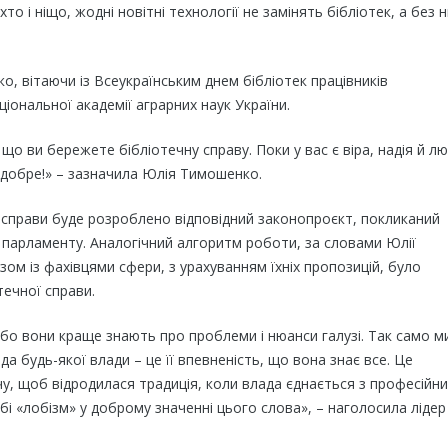
хто і ніщо, жодні новітні технології не замінять бібліотек, а без н
, вітаючи із Всеукраїнським днем бібліотек працівників
іональної академії аграрних наук України.
що ви бережете бібліотечну справу. Поки у вас є віра, надія й л
е добре!» – зазначила Юлія Тимошенко.
 справи буде розроблено відповідний законопроєкт, покликаний
о парламенту. Аналогічний алгоритм роботи, за словами Юлії
м із фахівцями сфери, з урахуванням їхніх пропозицій, було
течної справи.
 бо вони краще знають про проблеми і нюанси галузі. Так само м
а будь-якої влади – це її впевненість, що вона знає все. Це
чу, щоб відродилася традиція, коли влада єднається з професійн
обі «лобізм» у доброму значенні цього слова», – наголосила лідер