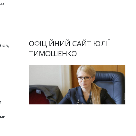
их –
ОФІЦІЙНИЙ САЙТ ЮЛІЇ
юбов,
ТИМОШЕНКО
и
ими