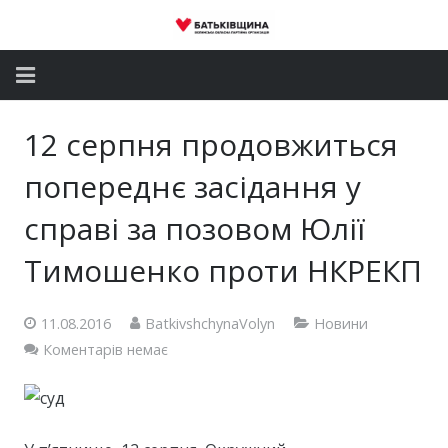
Головна
12 серпня продовжиться
Новини
попереднє засідання у
Партія
справі за позовом Юлії
Тимошенко проти НКРЕКП
Депутатський корпус
Громадські приймальні
11.08.2016
BatkivshchynaVolyn
Новини
Коментарів немає
Контакти