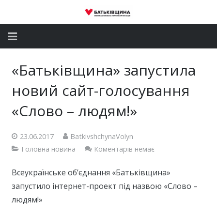
Головна
«Батьківщина» запустила
Новини
новий сайт-голосування
Партія
«Слово – людям!»
Депутатський корпус
23.06.2017
BatkivshchynaVolyn
Головна новина
Коментарів немає
Громадські приймальні
Контакти
Всеукраїнське об’єднання «Батьківщина»
запустило інтернет-проект під назвою «Слово –
людям!»