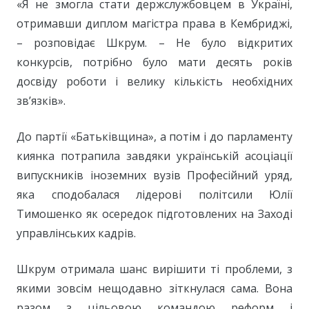
«Я не змогла стати держслужбовцем в Україні,
отримавши диплом магістра права в Кембриджі,
– розповідає Шкрум. – Не було відкритих
конкурсів, потрібно було мати десять років
досвіду роботи і велику кількість необхідних
зв’язків».
До партії «Батьківщина», а потім і до парламенту
киянка потрапила завдяки українській асоціації
випускників іноземних вузів Професійний уряд,
яка сподобалася лідерові політсили Юлії
Тимошенко як осередок підготовлених на Заході
управлінських кадрів.
Шкрум отримала шанс вирішити ті проблеми, з
якими зовсім нещодавно зіткнулася сама. Вона
разом з цільовою командою реформ і