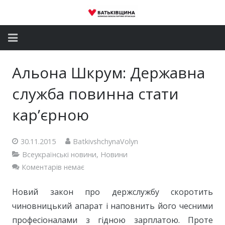
Головна
Альона Шкрум: Державна
Новини
служба повинна стати
Партія
кар’єрною
Депутатський корпус
30.11.2015
BatkivshchynaVolyn
Всеукраїнські новини
,
Новини
Громадські приймальні
Коментарів немає
Контакти
Новий закон про держслужбу скоротить
чиновницький апарат і наповнить його чесними
професіоналами з гідною зарплатою. Проте