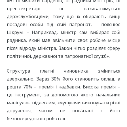
«Ні помічники нардепів, ні радники міністрів, ні
прес-секретарі не називатимуться
держслужбовцями, тому що їх обирають вищі
посадові особи під свій патронат, – пояснює
Шкрум. – Наприклад, міністр сам вибирає собі
радника, який мав звільнити своє робоче місце
після відходу міністра. Закон чітко розділяє сферу
політичної, державної та патронатної служб».
Структура платні чиновника зміниться
дзеркально. Зараз 30% його становить оклад, а
решта 70% – премія і надбавки. Висока премія –
це інструмент, за допомогою якого начальник
маніпулює підлеглим, змушуючи виконувати різні
доручення, часом не пов’язані з його
безпосередньою роботою.