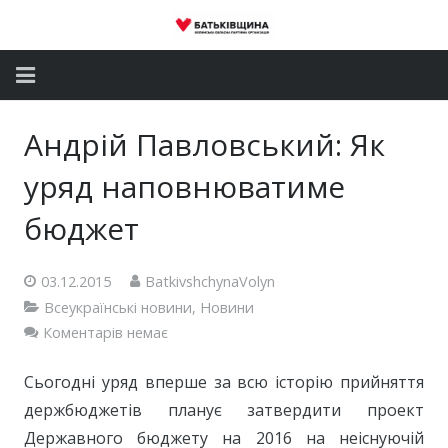
Головна
Андрій Павловський: Як
Новини
уряд наповнюватиме
Партія
бюджет
Депутатський корпус
03.12.2015
BatkivshchynaVolyn
Всеукраїнські новини
,
Новини
Громадські приймальні
Коментарів немає
Контакти
Сьогодні уряд вперше за всю історію прийняття
держбюджетів планує затвердити проект
Державного бюджету на 2016 на неіснуючій