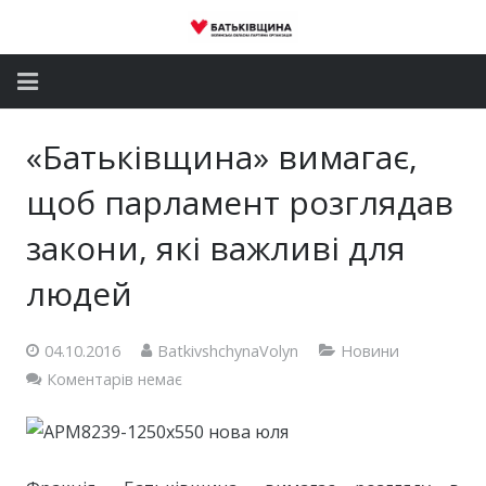
Головна
«Батьківщина» вимагає,
Новини
щоб парламент розглядав
Партія
закони, які важливі для
людей
Депутатський корпус
Громадські приймальні
04.10.2016
BatkivshchynaVolyn
Новини
Коментарів немає
Контакти