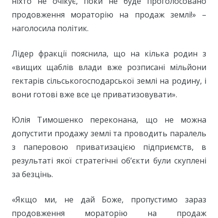
ніхто не очікує, поки не буде проголосовано
продовження мораторію на продаж землі!» –
наголосила політик.
Лідер фракції пояснила, що на кілька родин з
«вищих щаблів влади вже розписані мільйони
гектарів сільськогосподарської землі на родину, і
вони готові вже все це приватизовувати».
Юлія Тимошенко переконана, що не можна
допустити продажу землі та проводить паралель
з паперовою приватизацією підприємств, в
результаті якої стратегічні об’єкти були скуплені
за безцінь.
«Якщо ми, не дай Боже, пропустимо зараз
продовження мораторію на продаж