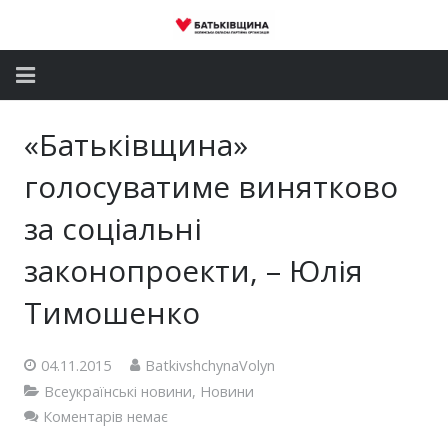
Головна
«Батьківщина»
Новини
голосуватиме винятково
Партія
за соціальні
законопроекти, – Юлія
Депутатський корпус
Тимошенко
Громадські приймальні
Контакти
04.11.2015
BatkivshchynaVolyn
Всеукраїнські новини
,
Новини
Коментарів немає