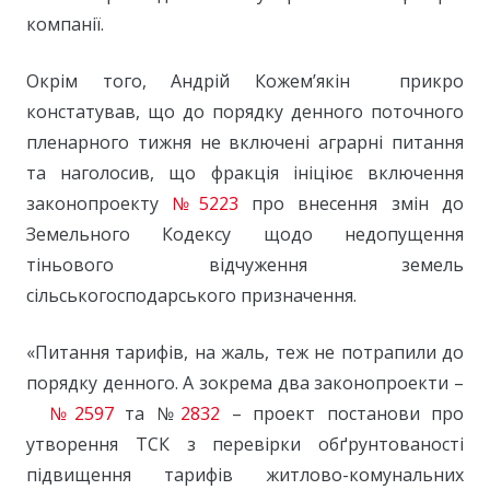
компанії.
Окрім того, Андрій Кожем’якін прикро
констатував, що до порядку денного поточного
пленарного тижня не включені аграрні питання
та наголосив, що фракція ініціює включення
законопроекту
№5223
про внесення змін до
Земельного Кодексу щодо недопущення
тіньового відчуження земель
сільськогосподарського призначення.
«Питання тарифів, на жаль, теж не потрапили до
порядку денного. А зокрема два законопроекти –
№2597
та №
2832
– проект постанови про
утворення ТСК з перевірки обґрунтованості
підвищення тарифів житлово-комунальних