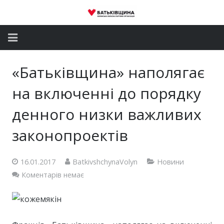
Головна
«Батьківщина» наполягає
Новини
на включенні до порядку
Партія
денного низки важливих
законопроектів
Депутатський корпус
Громадські приймальні
16.01.2017
BatkivshchynaVolyn
Новини
Коментарів немає
Контакти