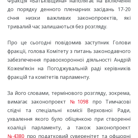
Фракція «Батьківщина» наполягає на включенні
до порядку денного пленарних засідань 17-20
січня низки важливих законопроектів, які
тривалий час залишаються без розгляду.
Про це сьогодні повідомив заступник Голови
фракції, голова Комітету з питань законодавчого
забезпечення правоохоронної діяльності Андрій
Кожем’якін на Погоджувальній раді керівників
фракцій та комітетів парламенту.
За його словами, термінового розгляду, зокрема,
вимагає законопроект
№1098
про Тимчасові
слідчі та спеціальні комісії Верховної Ради,
ухвалення якого було обіцянкою при створенні
коаліції парламенту, а також законопроект
№4380
про податковий суверенітет та офшорні