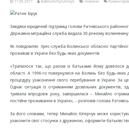
11.05.2017
BatkivshchynaVolyn
Новини
Коментарів
Завдяки юридичній підтримці голови Ратнівського районног
Державна міграційна служба видала 30-річному волинянину 
Як повідомляє прес-служба Волинської обласної партійної 
проживав в Україні без будь-яких документів.
«Трапилося так, що разом із батьками йому довелося дов
області. А 1996-го повернулися на Волинь без будь-яких 
процедуру узаконення свого перебування в Україні. За ц
Однак ситуація із отриманням дозвільних документів, з
тривала впродовж року, завершилася – Михайло отримав 
постійне проживання в Україні», – розповів голова Ратнівсь
За його словами, тепер Михайло Кіперчук може користува
узаконити свої стосунки з дружиною, оформити батьківств