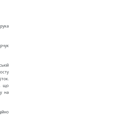
ірука
ерчук
ській
росту
іток.
, що
ку на
ційно