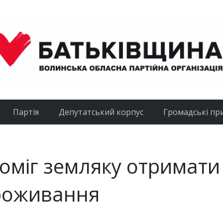
Партія
Депутатський корпус
Громадські пр
оміг земляку отримати
проживання