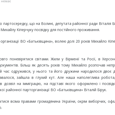
 немає
о партосередку, що на Волині, депутата районної ради Віталія Б
Михайлу Кіперчуку посвідку для постійного проживання.
організації ВО «Батьківщина», волею долі 20 років Михайло Кіп
го поневірятися світами. Жили у Вірменії та Росії, в Херсон
документів. Більш як десять років тому Михайло розпочав неп
ей час одружився, у нього та його дружини народилося двоє д
давалося, зайшла в глухий кут. Але наша наполеглива робота
дозвіл на імміграцію, на підставі якого оформлено і посвід
кої районної парторганізації ВО «Батьківщина» Віталій Бірук.
тися всіма правами громадянина України, окрім виборчих, офі
о.