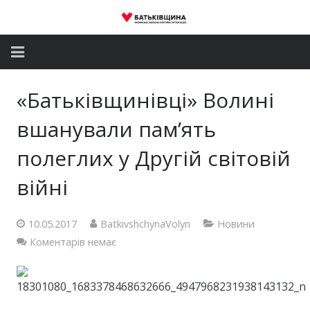
Головна
«Батьківщинівці» Волині
Новини
вшанували пам’ять
Партія
полеглих у Другій світовій
війні
Депутатський корпус
Громадські приймальні
10.05.2017
BatkivshchynaVolyn
Новини
Коментарів немає
Контакти