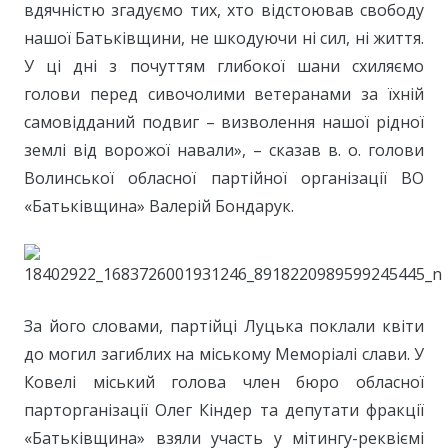
вдячністю згадуємо тих, хто відстоював свободу
нашої Батьківщини, не шкодуючи ні сил, ні життя.
У ці дні з почуттям глибокої шани схиляємо
голови перед сивочолими ветеранами за їхній
самовідданий подвиг – визволення нашої рідної
землі від ворожої навали», – сказав в. о. голови
Волинської обласної партійної організації ВО
«Батьківщина» Валерій Бондарук.
За його словами, партійці Луцька поклали квіти
до могил загиблих на міському Меморіалі слави. У
Ковелі міський голова член бюро обласної
парторганізації Олег Кіндер та депутати фракції
«Батьківщина» взяли участь у мітингу-реквіємі