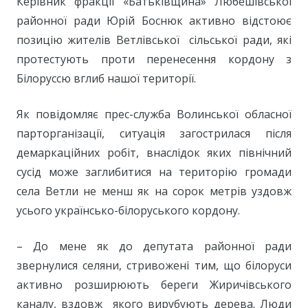
Керівник фракції «Батьківщина» Любешівської
районної ради Юрій Боснюк активно відстоює
позицію жителів Ветлівської сільської ради, які
протестують проти перенесення кордону з
Білоруссю вглиб нашої території.
Як повідомляє прес-служба Волинської обласної
парторганізації, ситуація загострилася після
демаркаційних робіт, внаслідок яких північний
сусід може заглибитися на територію громади
села Ветли не менш як на сорок метрів уздовж
усього українсько-білоруського кордону.
– До мене як до депутата районної ради
звернулися селяни, стривожені тим, що білоруси
активно розширюють береги Жиричівського
каналу, вздовж якого вирубують дерева. Люди