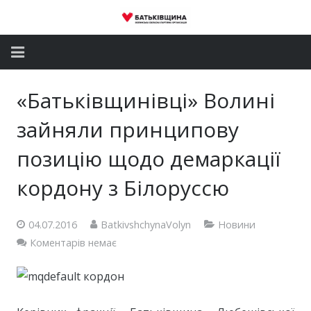
Головна
«Батьківщинівці» Волині
Новини
зайняли принципову
Партія
позицію щодо демаркації
кордону з Білоруссю
Депутатський корпус
Громадські приймальні
04.07.2016
BatkivshchynaVolyn
Новини
Коментарів немає
Контакти