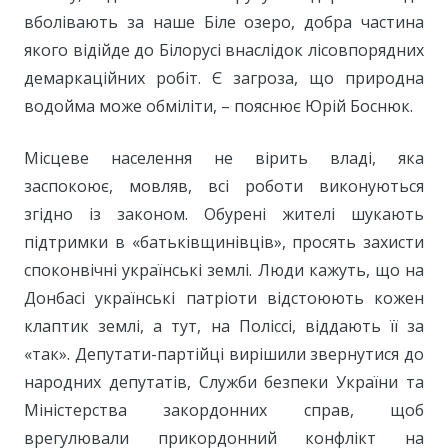
вболівають за наше Біле озеро, добра частина
якого відійде до Білорусі внаслідок лісовпорядних
демаркаційних робіт. Є загроза, що природна
водойма може обміліти, – пояснює Юрій Боснюк.
Місцеве населення не вірить владі, яка
заспокоює, мовляв, всі роботи виконуються
згідно із законом. Обурені жителі шукають
підтримки в «батьківщинівців», просять захисти
споконвічні українські землі. Люди кажуть, що на
Донбасі українські патріоти відстоюють кожен
клаптик землі, а тут, на Поліссі, віддають її за
«так». Депутати-партійці вирішили звернутися до
народних депутатів, Служби безпеки України та
Міністерства закордонних справ, щоб
врегулювали прикордонний конфлікт на