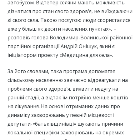
автобусом. Відтепер селяни мають можливість
дізнатися про стан свого здоров’я, не виїжджаючи
зі свого села. Такою послугою люди скористалися
вже у більш як десяти населених пунктах», –
розповів голова Володимир-Волинської районної
партійної організації Андрій Оніщук, який є
ініціатором проекту «Медицина для села».
За його словами, така програма допомагає
сільському населенню завчасно відреагувати на
проблеми свого здоров’я, виявити недугу на
ранній стадії, а відтак їм потрібно менше коштів
на лікування. На основі отриманих даних про
динаміку захворювань у певній місцевості
депутати-«батьківщинівці» шукають причини
локальної специфіки захворювань на окремих