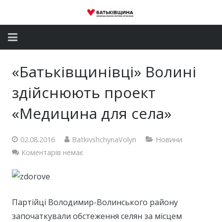
Головна
«Батьківщинівці» Волині
Новини
здійснюють проект
Партія
«Медицина для села»
Депутатський корпус
02.08.2016
BatkivshchynaVolyn
Новини
Коментарів немає
Громадські приймальні
Контакти
Партійці Володимир-Волинського району
започаткували обстеження селян за місцем