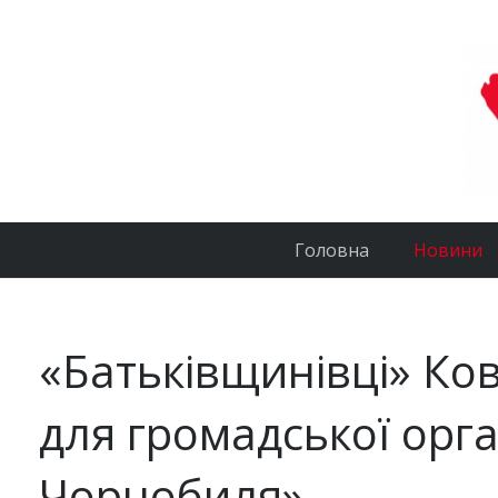
Головна
Новини
«Батьківщинівці» Ко
для громадської орган
Чорнобиля»