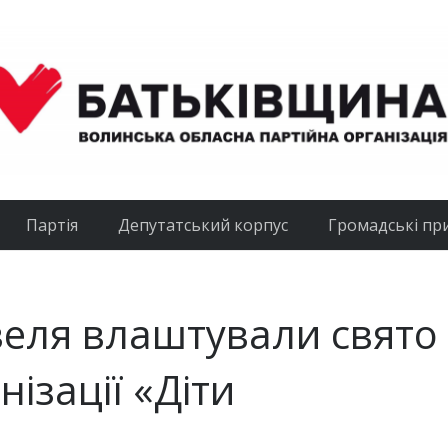
Партія
Депутатський корпус
Громадські пр
веля влаштували свято
ізації «Діти