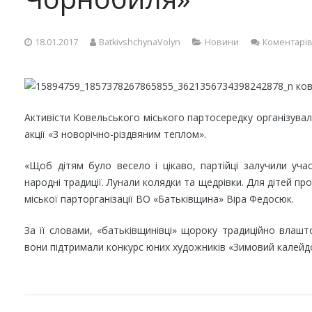
18.01.2017
BatkivshchynaVolyn
Новини
Коментарів
Активісти Ковельського міського партосередку організувал
акції «З новорічно-різдвяним теплом».
«Щоб дітям було весело і цікаво, партійці залучили учас
народні традиції. Лунали колядки та щедрівки. Для дітей пр
міської парторганізації ВО «Батьківщина» Віра Федосюк.
За її словами, «батьківщинівці» щороку традиційно влашт
вони підтримали конкурс юних художників «Зимовий калейд