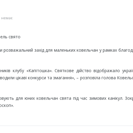
 немає
и розважальний захід для маленьких ковельчан у рамках благод
ників клубу «Капітошка». Святкове дійство відображало украї
оводили цікаві конкурси та змагання», – розповіла голова Ковель
овують для юних ковельчан свята під час зимових канікул. Зо
оскоп».