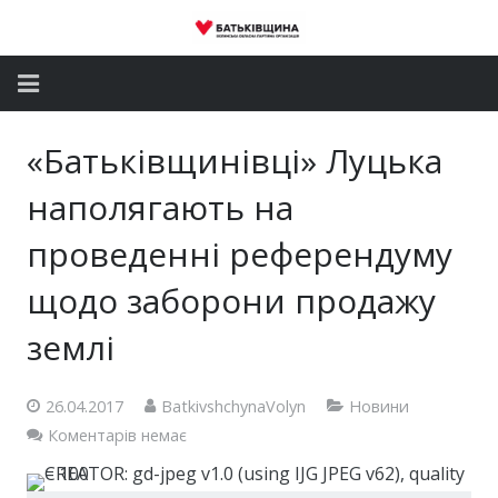
Головна
«Батьківщинівці» Луцька
Новини
наполягають на
Партія
проведенні референдуму
щодо заборони продажу
Депутатський корпус
землі
Громадські приймальні
Контакти
26.04.2017
BatkivshchynaVolyn
Новини
Коментарів немає