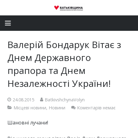
Головна
Валерій Бондарук Вітає з
Новини
Днем Державного
Партія
прапора та Днем
Незалежності України!
Депутатський корпус
Громадські приймальні
24.08.2015
BatkivshchynaVolyn
Місцеві новини
,
Новини
Коментарів немає
Контакти
Шановні лучани!