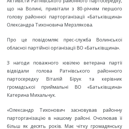
Активісти Ратнівського районного партосередку,
що на Волині, привітали з 80-річчям першого
голову районної парторганізації «Батьківщина»
Олександра Тихоновича Мерзлякова.
Про це повідомляє прес-служба Волинської
обласної партійної організації ВО «Батьківщина».
З нагоди поважного ювілею ветерана партії
відвідали голова Ратнівського районного
партосередку Віталій Бірук та керівник
громадської приймальні ВО «Батьківщина»
Катерина Михальчук.
«Олександр Тихонович засновував районну
парторганізацію в нашому районі. Очолював її
більш як десять років. Має чітку громадянську