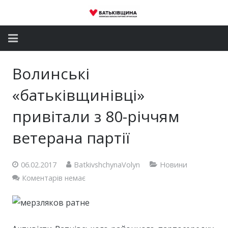
Головна
Волинські
Новини
«батьківщинівці»
Партія
привітали з 80-річчям
ветерана партії
Депутатський корпус
Громадські приймальні
06.02.2017
BatkivshchynaVolyn
Новини
Коментарів немає
Контакти