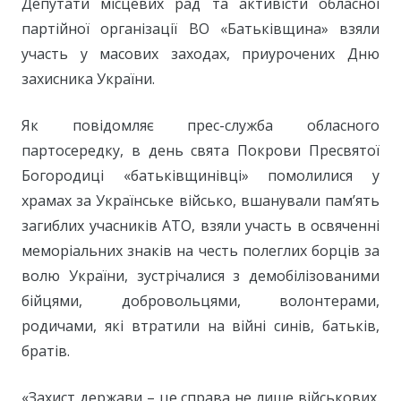
Депутати місцевих рад та активісти обласної
партійної організації ВО «Батьківщина» взяли
участь у масових заходах, приурочених Дню
захисника України.
Як повідомляє прес-служба обласного
партосередку, в день свята Покрови Пресвятої
Богородиці «батьківщинівці» помолилися у
храмах за Українське військо, вшанували пам’ять
загиблих учасників АТО, взяли участь в освяченні
меморіальних знаків на честь полеглих борців за
волю України, зустрічалися з демобілізованими
бійцями, добровольцями, волонтерами,
родичами, які втратили на війні синів, батьків,
братів.
«Захист держави – це справа не лише військових.