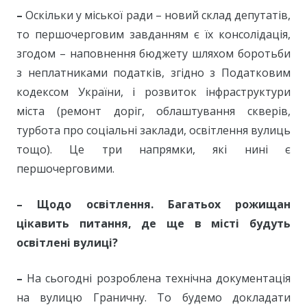
–
Оскільки у міської ради – новий склад депутатів,
то першочерговим завданням є їх консолідація,
згодом – наповнення бюджету шляхом боротьби
з неплатниками податків, згідно з Податковим
кодексом України, і розвиток інфраструктури
міста (ремонт доріг, облаштування скверів,
турбота про соціальні заклади, освітлення вулиць
тощо). Це три напрямки, які нині є
першочерговими.
– Щодо освітлення. Багатьох рожищан
цікавить питання, д
е ще в місті будуть
освітлені вулиці?
–
На сьогодні розроблена технічна документація
на вулицю Граничну. То будемо докладати