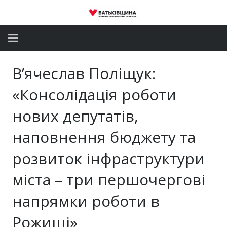
Головна
В’ячеслав Поліщук:
Новини
«Консолідація роботи
Партія
нових депутатів,
наповнення бюджету та
Депутатський корпус
розвиток інфраструктури
Громадські приймальні
міста – три першочергові
Контакти
напрямки роботи в
Рожищі»