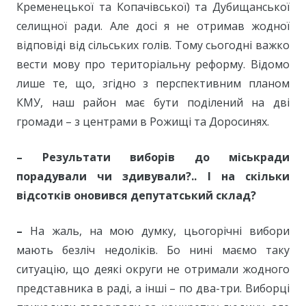
Кременецької та Копачівської) та Дубищанської
селищної ради. Але досі я не отримав жодної
відповіді від сільських голів. Тому сьогодні важко
вести мову про територіальну реформу. Відомо
лише те, що, згідно з перспективним планом
КМУ, наш район має бути поділений на дві
громади – з центрами в Рожищі та Доросинях.
–
Результати виборів до міськради
порадували чи здивували?.. І н
а скільки
відсотків оновився депутатський склад?
–
На жаль, на мою думку, цьогорічні вибори
мають безліч недоліків. Бо нині маємо таку
ситуацію, що деякі округи не отримали жодного
представника в раді, а інші – по два-три. Виборці