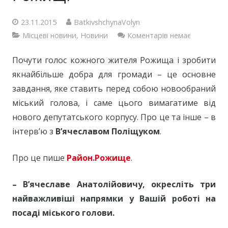
23.11.2015
BatkivshchynaVolyn
Місцеві новини
,
Новини
Коментарів немає
Почути голос кожного жителя Рожища і зробити
якнайбільше добра для громади – це основне
завдання, яке ставить перед собою новообраний
міський голова, і саме цього вимагатиме від
нового депутатського корпусу. Про це та інше – в
інтерв’ю з
В’ячеславом Поліщуком
.
Про це пише
Район.Рожище
.
–
В’ячеславе Анатолійовичу, окресліть т
ри
найважливіші напрямки у
В
ашій роботі на
посаді міського голови.