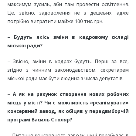
максимум зусиль, аби там провести освітлення.
Це, звісно, задоволення не з дешевих, адже
потрібно витратити майже 100 тис. грн.
–
Будуть
якісь зміни в кадровому складі
міської ради?
–
Звісно, зміни в кадрах будуть. Перш за все,
згідно з чинним законодавством, секретарем
міської ради має бути людина з числа депутатів.
–
А як на рахунок створення нових робочих
місць у місті? Чи є можливість «реанімувати»
консервний завод, як обіцяв у передвиборчій
програмі Василь Столяр?
–
Питання консервного заводу нині перебуває в