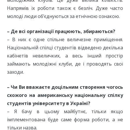
молодіжних клубів. Це дуже велика кількість.
Напрямів їх роботи також є безліч. Дуже часто
молоді люди об’єднуються за етнічною ознакою.
– Де всі організації працюють, збираються?
– В них є одне спільне величезне приміщення.
Національній спілці студентів відведено декілька
кабінетів невеличких, а весь інший простір
займають молодіжні клуби, де і проводять свої
заходи.
– Чи Ви вважаєте доцільним створення чогось
схожого на американську національну спілку
студентів університету в Україні?
– Я бачу в цьому майбутнє, тільки якщо
імплементована буде саме форма роботи, а не
тільки назва.