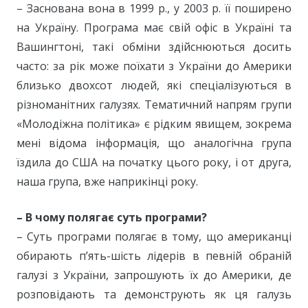
– Заснована вона в 1999 р., у 2003 р. її поширено
на Україну. Програма має свій офіс в Україні та
Вашингтоні, такі обміни здійснюються досить
часто: за рік може поїхати з України до Америки
близько двохсот людей, які спеціалізуються в
різноманітних галузях. Тематичний напрям групи
«Молодіжна політика» є рідким явищем, зокрема
мені відома інформація, що аналогічна група
їздила до США на початку цього року, і от друга,
наша група, вже наприкінці року.
– В чому полягає суть програми?
– Суть програми полягає в тому, що американці
обирають п’ять-шість лідерів в певній обраній
галузі з України, запрошують їх до Америки, де
розповідають та демонструють як ця галузь