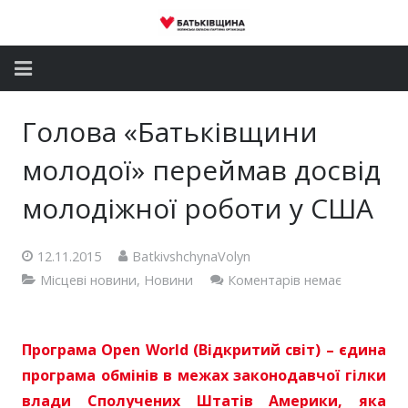
Головна
Голова «Батьківщини
Новини
молодої» переймав досвід
Партія
молодіжної роботи у США
Депутатський корпус
12.11.2015
BatkivshchynaVolyn
Місцеві новини
,
Новини
Коментарів немає
Громадські приймальні
Контакти
Програма Open World (Відкритий світ) – єдина
програма обмінів в межах законодавчої гілки
влади Сполучених Штатів Америки, яка