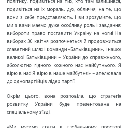
політику, подивіться на тих, хто там залишився,
подивіться на їх мораль, дух, обличчя, на те, що
вони з себе представляють. І ви зрозумієте, що
ми з вами маємо дуже особливу роль і завдання:
вибороти право поставити Україну на ноги! На
виборах 30 квітня розпочнеться й продовжиться
славетний шлях і команди «Батьківщини», і нашої
великої Батьківщини – України до справжнього,
абсолютно гідного кожного нас майбутнього. Я
вірю в нас! Я вірю в наше майбутнє!» – апелювала
до однопартійців лідер партії.
Окрім цього, вона розповіла, що стратегія
розвитку України буде презентована на
спеціальному з’їзді.
«Ми мусимо стати в глобальному просторі