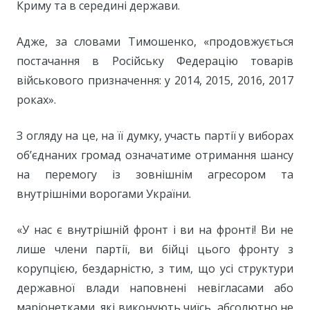
Криму та в середині держави.
Адже, за словами Тимошенко, «продовжується
постачання в Російську Федерацію товарів
військового призначення: у 2014, 2015, 2016, 2017
роках».
З огляду на це, на її думку, участь партії у виборах
об’єднаних громад означатиме отримання шансу
на перемогу із зовнішнім агресором та
внутрішніми ворогами України.
«У нас є внутрішній фронт і ви на фронті! Ви не
лише члени партії, ви бійці цього фронту з
корупцією, бездарністю, з тим, що усі структури
державної влади наповнені невігласами або
маріонетками, які виконують чиїсь, абсолютно не