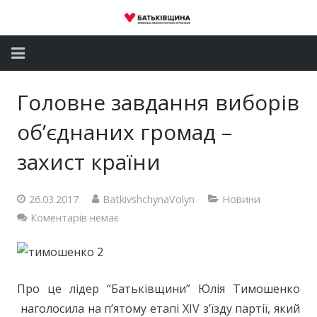
Головна
Головне завдання виборів
Новини
об’єднаних громад –
Партія
захист країни
Депутатський корпус
26.03.2017
BatkivshchynaVolyn
Новини
Коментарів немає
Громадські приймальні
Контакти
Про це лідер “Батьківщини” Юлія Тимошенко
наголосила на п’ятому етапі XIV з’їзду партії, який