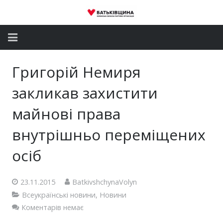
Головна
Григорій Немиря
Новини
закликав захистити
Партія
майнові права
внутрішньо переміщених
Депутатський корпус
осіб
Громадські приймальні
Контакти
23.11.2015
BatkivshchynaVolyn
Всеукраїнські новини
,
Новини
Коментарів немає