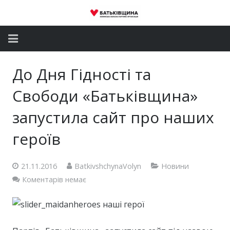
Головна
До Дня Гідності та
Новини
Свободи «Батьківщина»
Партія
запустила сайт про наших
героїв
Депутатський корпус
Громадські приймальні
21.11.2016
BatkivshchynaVolyn
Новини
Коментарів немає
Контакти