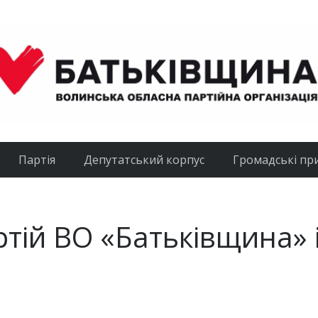
Партія
Депутатський корпус
Громадські пр
тій ВО «Батьківщина» 