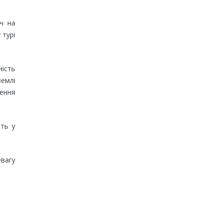
іч на
 турі
ність
емлі
ення
сть у
евагу