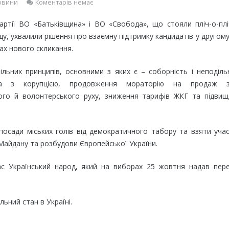
овини
Коментарів немає
 партії ВО «Батьківщина» і ВО «Свобода», що стояли пліч-о-пл
у, ухвалили рішення про взаємну підтримку кандидатів у другому
дах нового скликання.
льних принципів, основними з яких є – соборність і неподіль
ба з корупцією, продовження мораторію на продаж з
чого й волонтерського руху, зниження тарифів ЖКГ та підвищ
 посади міських голів від демократичного табору та взяти уча
в Майдану та розбудови Європейської України.
нас Український народ, який на виборах 25 жовтня надав пер
льний стан в Україні.