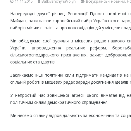
11.11.2015
BatkivshchynaVolyn
Всеукраїнські новини
,
Н
Напередодні другої річниці Революції Гідності політичні
Майдані, захищаючи європейський вибір Українського народ
виборів міських голів та про консолідацію дій у місцевих ра
Ми об’єднуємо свої зусилля в місцевих радах навколо спі
України, впровадження реальних реформ, бороть
сільськогосподарського призначення, захист доброволь
соціальних стандартів.
Закликаємо інші політичні сили підтримати кандидатів на
спільній роботі в місцевих радах заради досягнення ідеалі
У непростий час зовнішньої агресії цього вимагає від 
політичним силам демократичного спрямування.
Ми несемо спільну відповідальність за економічний та соціа