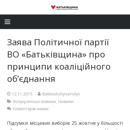
Головна
Заява Політичної партії
Новини
ВО «Батьківщина» про
Партія
принципи коаліційного
об’єднання
Депутатський корпус
Громадські приймальні
12.11.2015
BatkivshchynaVolyn
Всеукраїнські новини
,
Новини
Контакти
Коментарів немає
Підсумки місцевих виборів 25 жовтня у більшості