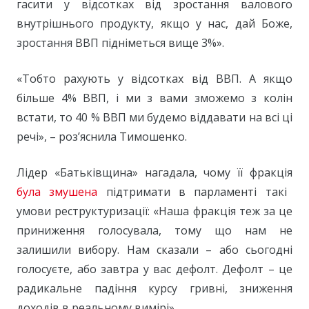
гасити у відсотках від зростання валового
внутрішнього продукту, якщо у нас, дай Боже,
зростання ВВП підніметься вище 3%».
«Тобто рахують у відсотках від ВВП. А якщо
більше 4% ВВП, і ми з вами зможемо з колін
встати, то 40 % ВВП ми будемо віддавати на всі ці
речі», – роз’яснила Тимошенко.
Лідер «Батьківщина» нагадала, чому її фракція
була змушена
підтримати в парламенті такі
умови реструктуризації: «Наша фракція теж за це
приниження голосувала, тому що нам не
залишили вибору. Нам сказали – або сьогодні
голосуєте, або завтра у вас дефолт. Дефолт – це
радикальне падіння курсу гривні, зниження
доходів в реальному вимірі».