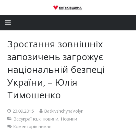
Головна
Зростання зовнішніх
Новини
запозичень загрожує
Партія
національній безпеці
України, – Юлія
Депутатський корпус
Тимошенко
Громадські приймальні
Контакти
23.09.2015
BatkivshchynaVolyn
Всеукраїнські новини
,
Новини
Коментарів немає