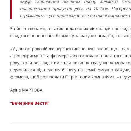
«Буде скорочення посівних площ, кількості госп
подорожчання продуктів десь на 10-15%. Посередн
страждають – усе перекладається на плечі виробника 
За його словами, в таких податкових діях влади прогляд
швидкого поповнення бюджету за рахунок аграріїв, то такі
«У довгостроковій же перспективі не виключено, що є нам
агропідприємств та фермерських господарств для того, що
року, коли розглядатиметься питання скасування моратор
відмовилася від ведення бізнесу на землі. Умовно кажучи,
фермера, щоб розпродати її трастовим компаніям», – підсу
Аріна МАРТОВА
“Вечерние Вести”