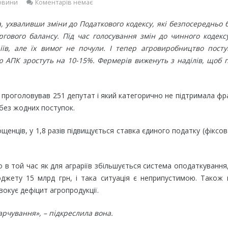
овини
Коментарів немає
а, ухваливши зміни до Податкового кодексу, які безпосередньо 
ргового балансу. Під час голосування змін до чинного кодекс
іїв, але їх вимог не почули. І тепер агровиробництво посту
ію АПК зростуть на 10-15%. Фермерів виженуть з наділів, щоб 
 проголовував 251 депутат і який категорично не підтримала фр
 без жодних поступок.
рощенців, у 1,8 разів підвищується ставка єдиного податку (фіксо
в той час як для аграріїв збільшується система оподаткування
джету 15 млрд грн, і така ситуація є неприпустимою. Також 
окує дефіцит агропродукції.
рчування», – підкреслила вона.