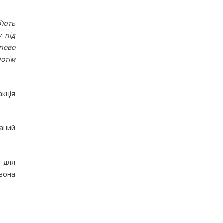
б’ють
у під
пово
потім
акція
ваний
, для
вона