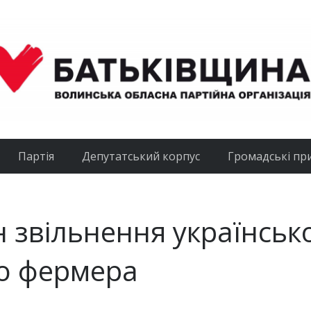
Партія
Депутатський корпус
Громадські пр
 звільнення українськ
го фермера