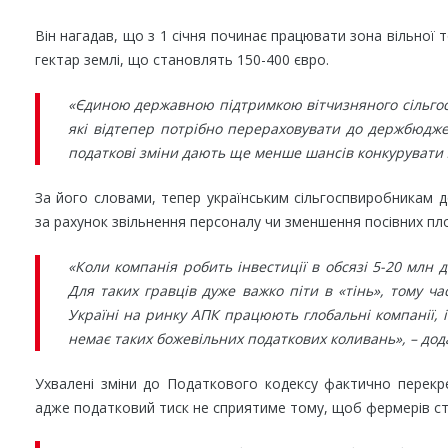
Він нагадав, що з 1 січня починає працювати зона вільної 
гектар землі, що становлять 150-400 євро.
«Єдиною державною підтримкою вітчизняного сільго
які відтепер потрібно перераховувати до держбюджет
податкові зміни дають ще менше шансів конкурувати 
За його словами, тепер українським сільгоспвиробникам д
за рахунок звільнення персоналу чи зменшення посівних пло
«Коли компанія робить інвестиції в обсязі 5-20 млн д
Для таких гравців дуже важко піти в «тінь», тому ч
Україні на ринку АПК працюють глобальні компанії, і 
немає таких божевільних податкових коливань», – до
Ухвалені зміни до Податкового кодексу фактично перекр
адже податковий тиск не сприятиме тому, щоб фермерів ст