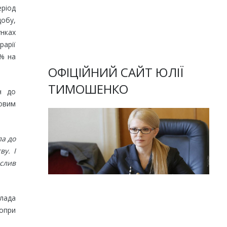
еріод
обу,
нках
арії
0% на
ОФІЦІЙНИЙ САЙТ ЮЛІЇ
ТИМОШЕНКО
н до
овим
ла до
ву. І
еслив
влада
попри