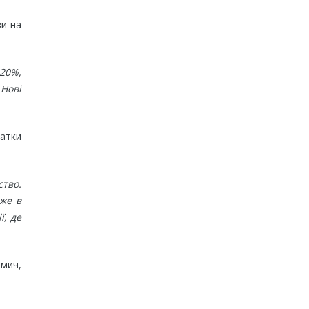
ви на
20%,
 Нові
датки
ство.
дже в
ї, де
мич,