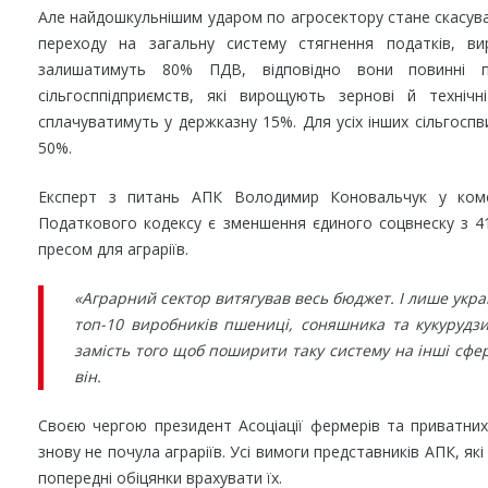
Але найдошкульнішим ударом по агросектору стане скасува
переходу на загальну систему стягнення податків, в
залишатимуть 80% ПДВ, відповідно вони повинні 
сільгосппідприємств, які вирощують зернові й техніч
сплачуватимуть у держказну 15%. Для усіх інших сільгосп
50%.
Експерт з питань АПК Володимир Коновальчук у коме
Податкового кодексу є зменшення єдиного соцвнеску з 
пресом для аграріїв.
«Аграрний сектор витягував весь бюджет. І лише укра
топ-10 виробників пшениці, соняшника та кукурудзи.
замість того щоб поширити таку систему на інші сфер
він.
Своєю чергою президент Асоціації фермерів та приватних
знову не почула аграріїв. Усі вимоги представників АПК, як
попередні обіцянки врахувати їх.