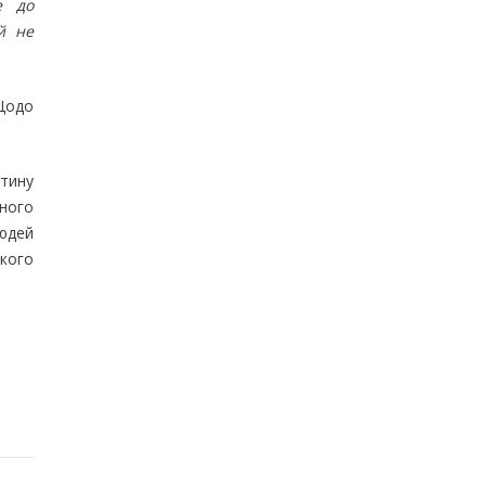
е до
й не
 Щодо
стину
пного
людей
ького