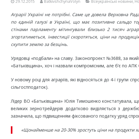
29.12.2015
BatkivshchynaVolyn
Всеукраїнські новини
,
Н
Аграрії Україні не потрібні. Саме це довела Верховна Рад
по єдиній галузі в Україні, що має позитивне сальдо то
стінами парламенту мітингували близько 2 тисяч аграр
згортатиметься, інвестиції скоротяться, ціни на продукц
скупити землю за безцінь.
Урядовці «подбали» на славу. Законопроект №3688, за який
«Батьківщина», хоч і назвали компромісним, але б’є по АПК
У новому році для аграріїв, які відносяться до 4-ї групи сп
сільгоспподаток).
Лідер ВО «Батьківщина» Юлія Тимошенко констатувала, що 
великих зернотрейдерів додатково виділяється з держбю
зазначила, що підвищенням фіксованого податку уряд спров
«Щонайменше на 20-30% зростуть ціни на продукти ха