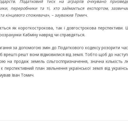
одарств. Податковий тиск на аграріїв очікувано призвед
ики, переробники та ті, хто займається експортом, зазвича
та кінцевого споживача», – зауважив Томич.
ається як короткострокова, так і довгострокова перспективи.
 розрахунки Кабміну навряд чи справдяться.
агання за допомогою змін до Податкового кодексу розорити ча
б врешті-решт вони відмовилися від землі. Тобто щоб до насту
ію на продаж земель сільгосппризначення, значна кількість 
 є перспективний план звільнення української землі від українс
мував Іван Томич.