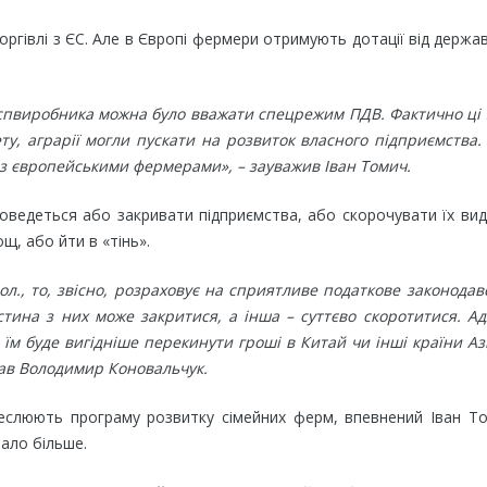
торгівлі з ЄС. Але в Європі фермери отримують дотації від держа
спвиробника можна було вважати спецрежим ПДВ. Фактично ці 
у, аграрії могли пускати на розвиток власного підприємства.
з європейськими фермерами», – зауважив Іван Томич.
оведеться або закривати підприємства, або скорочувати їх ви
щ, або йти в «тінь».
ол., то, звісно, розраховує на сприятливе податкове законодав
астина з них може закритися, а інша – суттєво скоротитися. А
їм буде вигідніше перекинути гроші в Китай чи інші країни Азі
дав Володимир Коновальчук.
еслюють програму розвитку сімейних ферм, впевнений Іван То
ало більше.