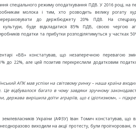
ння спеціального режиму оподаткування ПДВ. У 2016 році, на п
иробникам молока і тим, хто розводить велику рогату худ
перераховувати до держбюджету 20% ПДВ. На спецраху
ні культури, буде відкладатися 85% ПДВ, своєю чергою агр
виробників податки та прибутки розподілятимуться у частках 5
нтарі «ВВ» констатував, що незаперечною перевагою змі
41% до 22%, але цей позитив перекреслили додатковим податк
їнський АПК мав успіхи на світовому ринку – наша країна входи
 Це відбувалося багато в чому завдяки зручному законодавст
и, держава вирішила доїти аграріїв, що є ідіотизмом», – підкр
 землевласників України (АФЗУ) Іван Томич констатував, що 
і неодноразово виходили на акції протесту, були проігноровані, 