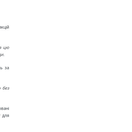
акцій
на цю
ди.
ль за
о без
овані
у для