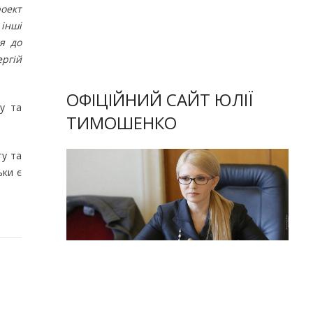
роект
 інші
я до
ргій
ОФІЦІЙНИЙ САЙТ ЮЛІЇ
у та
ТИМОШЕНКО
ту та
ьки є