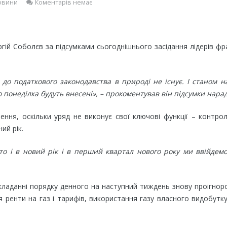
овини
Коментарів немає
гій Соболєв за підсумками сьогоднішнього засідання лідерів фр
 до податкового законодавства в природі не існує. І станом 
 понеділка будуть внесені», – прокоментував він підсумки нара
ення, оскільки уряд не виконує свої ключові функції – контро
ий рік.
то і в новий рік і в перший квартал нового року ми ввійдем
кладанні порядку денного на наступний тиждень знову проігнор
 ренти на газ і тарифів, використання газу власного видобутк