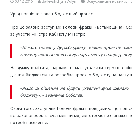
03.12.2015
BatkivshchynaVolyn
Всеукраїнські новини
,
Н
Уряд повністю зірвав бюджетний процес
Про це заявив заступник Голови фракції «Батьківщина» Сер
за участю міністра Кабінету Міністрів.
«Ніякого проекту Держбюджету, ніяких проектів змін
хвилину вони не внесені до парламенту і навряд чи до
На думку політика, парламент має ухвалити термінові ріш
діючим бюджетом та розробка проекту бюджету на наступн
«Якщо ці рішення не будуть ухвалені дуже швидко, 
бюджету», – зазначив Соболєв.
Окрім того, заступник Голови фракції повідомив, що при с
всі законопроекти «Батьківщини», які стосуються зниження
потреб населення.