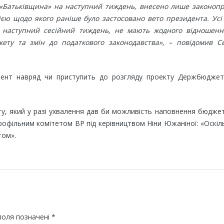
я «Батьківщина» на наступний тиждень, внесено лише законоп
єю щодо якого раніше було застосовано вето президента. Усі
а наступний сесійний тиждень, не мають жодного відношенн
ту та змін до податкового законодавства», – повідомив Се
мент навряд чи приступить до розгляду проекту Держбюджет
у, який у разі ухвалення дав би можливість наповнення бюдже
профільним комітетом ВР під керівництвом Ніни Южаніної: «Оскіл
том».
поля позначені
*