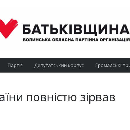
Партія
Депутатський корпус
Громадські пр
раїни повністю зірвав