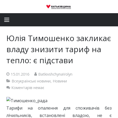
Головна
Юлія Тимошенко закликає
Новини
владу знизити тариф на
Партія
тепло: є підстави
Депутатський корпус
15.01.2016
BatkivshchynaVolyn
Всеукраїнські новини
,
Новини
Громадські приймальні
Коментарів немає
Контакти
Тарифи на опалення для споживачів без
лічильників, встановлені владою, не є