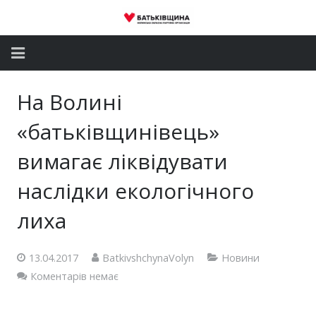
Головна
На Волині
Новини
«батьківщинівець»
Партія
вимагає ліквідувати
наслідки екологічного
Депутатський корпус
лиха
Громадські приймальні
Контакти
13.04.2017
BatkivshchynaVolyn
Новини
Коментарів немає