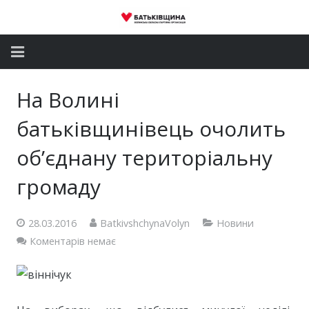
Головна
На Волині
Новини
батьківщинівець очолить
Партія
об’єднану територіальну
громаду
Депутатський корпус
Громадські приймальні
28.03.2016
BatkivshchynaVolyn
Новини
Коментарів немає
Контакти