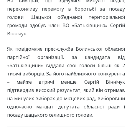
На виборах, що відбулися минулої неділі,
переконливу перемогу в боротьбі за посаду
голови Шацької об’єднаної територіальної
громади здобув член ВО «Батьківщина» Сергій
Віннічук.
Як повідомляє прес-служба Волинської обласної
партійної організації, за кандидата від
«Батьківщини» віддали свої голоси більш як 2
тисячі виборців. За його найближчого конкурента
– майже втричі менше. Сергій Віннічук
підтвердив високий результат, який він отримав
на минулих виборах до місцевих рад, виборовши
одночасно мандат депутата обласної ради і
посаду шацького селищного голови.