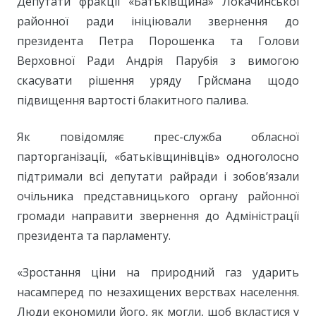
Депутати фракції «Батьківщина» Локачинської
районної ради ініціювали звернення до
президента Петра Порошенка та Голови
Верховної Ради Андрія Парубія з вимогою
скасувати рішення уряду Грйсмана щодо
підвищення вартості блакитного палива.
Як повідомляє прес-служба обласної
парторганізації, «батьківщинівців» одноголосно
підтримали всі депутати райради і зобов’язали
очільника представницького органу районної
громади направити звернення до Адміністрації
президента та парламенту.
«Зростання ціни на природний газ ударить
насамперед по незахищених верствах населення.
Люди економили його, як могли, щоб вкластися у