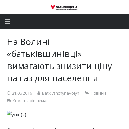
Головна
На Волині
Новини
«батьківщинівці»
Партія
вимагають знизити ціну
на газ для населення
Депутатський корпус
Громадські приймальні
21.06.2016
BatkivshchynaVolyn
Новини
Коментарів немає
Контакти