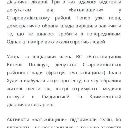
дільничні лікарні. Три з них вдалося відстояти
депутатам від «Батьківщини» у
Старовижівському районі. Тепер уже нова,
демократично обрана влада вирішила закінчити
те, що не вдалося зробити її попередникам.
Однак ці наміри викликали спротив людей.
Учора за ініціативи члена ВО «Батьківщини»
Євгенії Поліщук, депутата Старовижівської
районної ради (фракція «Батьківщина») Івана
Худиса відбулася акція протесту, на яку зібралися
жителі шести сіл, котрі отримують медичні
послуги в Смідинській та Кримненській
дільничних лікарнях.
Активісти «Батьківщини» підтримали селян, бо
вважають, що реорганізація, а точніше закриття