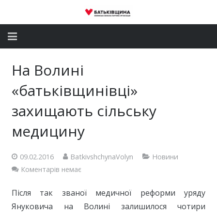
Головна
На Волині
Новини
«батьківщинівці»
Партія
захищають сільську
медицину
Депутатський корпус
Громадські приймальні
09.02.2016
BatkivshchynaVolyn
Новини
Коментарів немає
Контакти
Після так званої медичної реформи уряду
Януковича на Волині залишилося чотири