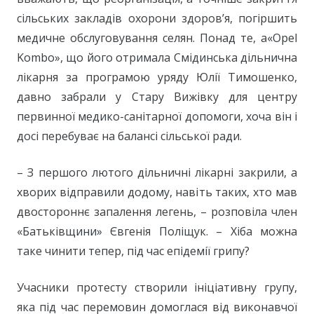
сільських закладів охорони здоров’я, погіршить
медичне обслуговування селян. Понад те, а«Opel
Kombo», що його отримала Смідинська дільнична
лікарня за програмою уряду Юлії Тимошенко,
давно забрали у Стару Вижівку для центру
первинної медико-санітарної допомоги, хоча він і
досі перебуває на балансі сільської ради.
– З першого лютого дільничні лікарні закрили, а
хворих відправили додому, навіть таких, хто мав
двостороннє запалення легень, – розповіла член
«Батьківщини» Євгенія Поліщук. – Хіба можна
таке чинити тепер, під час епідемії грипу?
Учасники протесту створили ініціативну групу,
яка під час перемовин домоглася від виконавчої