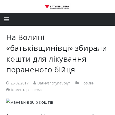
Головна
На Волині
Новини
«батьківщинівці» збирали
Партія
кошти для лікування
пораненого бійця
Депутатський корпус
Громадські приймальні
28.02.2017
BatkivshchynaVolyn
Новини
Коментарів немає
Контакти