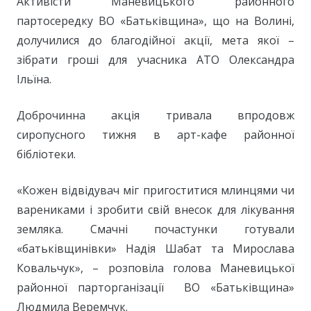
Активісти Маневицького районного
партосередку ВО «Батьківщина», що на Волині,
долучилися до благодійної акції, мета якої –
зібрати гроші для учасника АТО Олександра
Ільїна.
Доброчинна акція тривала впродовж
сиропусного тижня в арт-кафе районної
бібліотеки.
«Кожен відвідувач міг пригоститися млинцями чи
варениками і зробити свій внесок для лікування
земляка. Смачні почастунки готували
«батьківщинівки» Надія Шабат та Мирослава
Ковальчук», – розповіла голова Маневицької
районної парторганізації ВО «Батьківщина»
Людмила Веремчук.