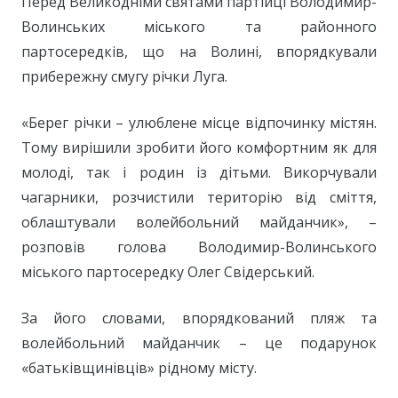
Перед Великодніми святами партійці Володимир-
Волинських міського та районного
партосередків, що на Волині, впорядкували
прибережну смугу річки Луга.
«Берег річки – улюблене місце відпочинку містян.
Тому вирішили зробити його комфортним як для
молоді, так і родин із дітьми. Викорчували
чагарники, розчистили територію від сміття,
облаштували волейбольний майданчик», –
розповів голова Володимир-Волинського
міського партосередку Олег Свідерський.
За його словами, впорядкований пляж та
волейбольний майданчик – це подарунок
«батьківщинівців» рідному місту.